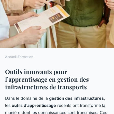
Accueil
›
Formation
FORMATION
Outils innovants pour
Explorez les outils innovants
l’apprentissage en gestion des
pour améliorer votre
infrastructures de transports
apprentissage en gestion des
infrastructures de transports
Dans le domaine de la
gestion des infrastructures
,
les
outils d’apprentissage
récents ont transformé la
Pauline
•
2 février 2025
•
5 min de lecture
manière dont les connaissances sont transmises. Ces