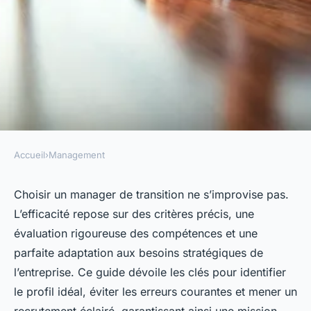
Accueil
›
Management
MANAGEMENT
Manager de transition : top
Choisir un manager de transition ne s’improvise pas.
L’efficacité repose sur des critères précis, une
conseils pour choisir le
évaluation rigoureuse des compétences et une
meilleur
parfaite adaptation aux besoins stratégiques de
l’entreprise. Ce guide dévoile les clés pour identifier
Manon
•
17 février 2026
•
7 min de lecture
le profil idéal, éviter les erreurs courantes et mener un