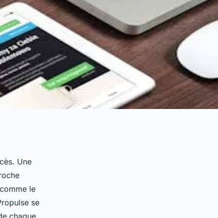
ccès. Une
proche
s comme le
Propulse se
 de chaque