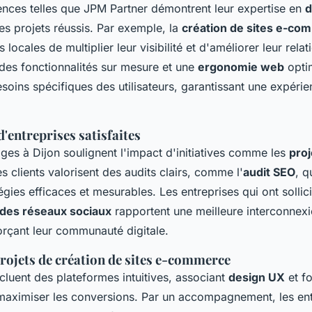
ences telles que JPM Partner démontrent leur expertise en
d
es projets réussis. Par exemple, la
création de sites e-co
 locales de multiplier leur visibilité et d'améliorer leur relat
 des fonctionnalités sur mesure et une
ergonomie web
opti
oins spécifiques des utilisateurs, garantissant une expérien
'entreprises satisfaites
ges à Dijon soulignent l'impact d'initiatives comme les
pro
es clients valorisent des audits clairs, comme l'
audit SEO
, q
tégies efficaces et mesurables. Les entreprises qui ont solli
 des réseaux sociaux
rapportent une meilleure interconnexi
orçant leur communauté digitale.
rojets de création de sites e-commerce
cluent des plateformes intuitives, associant
design UX
et fo
aximiser les conversions. Par un accompagnement, les ent