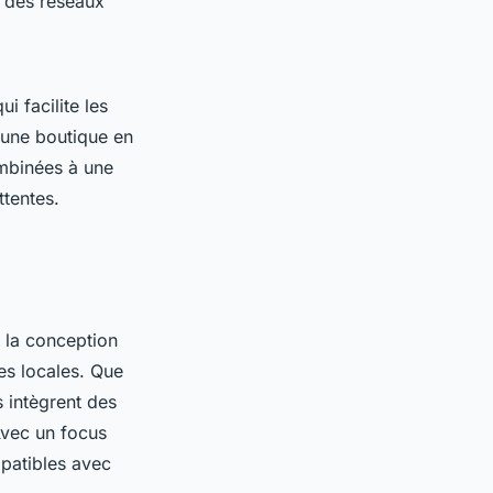
n des réseaux
i facilite les
'une boutique en
ombinées à une
ttentes.
 la conception
es locales. Que
 intègrent des
Avec un focus
mpatibles avec