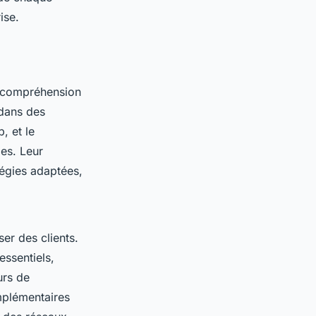
ise.
a compréhension
dans des
, et le
les. Leur
égies adaptées,
ser des clients.
essentiels,
urs de
mplémentaires