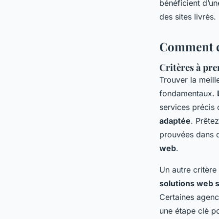
bénéficient d’un
des sites livrés.
Comment ch
Critères à pre
Trouver la meil
fondamentaux.
services préci
adaptée
. Prête
prouvées dans 
web
.
Un autre critère
solutions web 
Certaines agen
une étape clé po