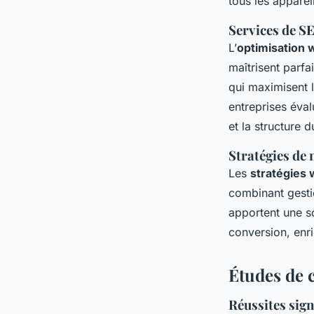
tous les apparei
Services de S
L’
optimisation 
maîtrisent parfa
qui maximisent 
entreprises éva
et la structure 
Stratégies de 
Les
stratégies
combinant gestio
apportent une so
conversion, enr
Études de c
Réussites sig