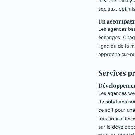
tels que l'analy
sociaux, optimi
Un accompagn
Les agences basé
échanges. Chaque
ligne ou de la 
approche sur-mes
Services p
Développement
Les
agences we
de
solutions s
ce soit pour une
fonctionnalités 
sur le
développ