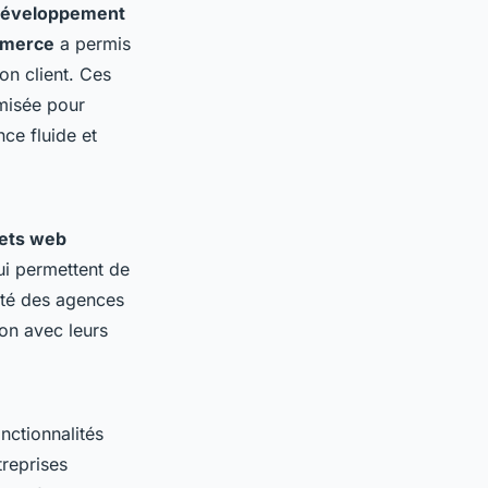
éveloppement
mmerce
a permis
ion client. Ces
misée pour
ce fluide et
jets web
ui permettent de
cité des agences
on avec leurs
nctionnalités
reprises