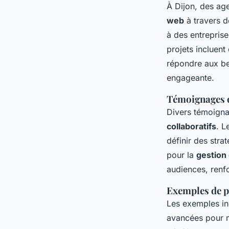
À Dijon, des ag
web
à travers d
à des entreprises
projets incluent
répondre aux bes
engageante.
Témoignages d
Divers témoigna
collaboratifs
. L
définir des stra
pour la
gestion
audiences, renf
Exemples de p
Les exemples in
avancées pour m