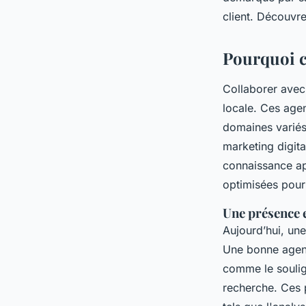
Olivier
•
30 avril 2025
•
4 min de lecture
client. Découvr
Pourquoi c
Collaborer ave
locale. Ces age
domaines variés 
marketing digita
connaissance ap
optimisées pour
Une présence e
Aujourd’hui, une 
Une bonne agence
comme le soulig
recherche. Ces 