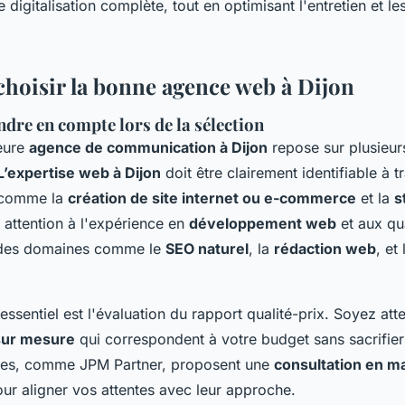
e digitalisation complète, tout en optimisant l'entretien et 
oisir la bonne agence web à Dijon
ndre en compte lors de la sélection
leure
agence de communication à Dijon
repose sur plusieurs
L’expertise web à Dijon
doit être clairement identifiable à t
s comme la
création de site internet ou e-commerce
et la
s
z attention à l'expérience en
développement web
et aux qua
des domaines comme le
SEO naturel
, la
rédaction web
, et 
 essentiel est l'évaluation du rapport qualité-prix. Soyez atte
sur mesure
qui correspondent à votre budget sans sacrifier 
ces, comme JPM Partner, proposent une
consultation en ma
ur aligner vos attentes avec leur approche.