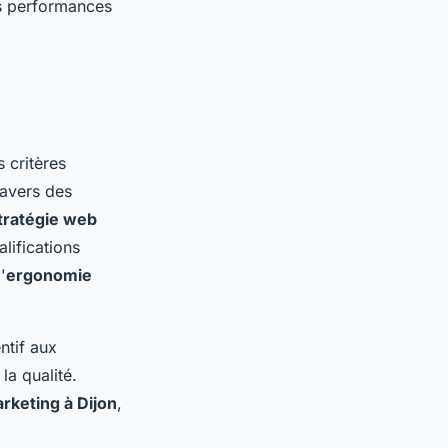
les performances
 critères
ravers des
tratégie web
lifications
l'
ergonomie
ntif aux
la qualité.
rketing à Dijon
,