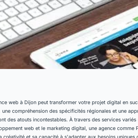
e agence web à
nce web à Dijon peut transformer votre projet digital en su
e, une compréhension des spécificités régionales et une ap
jet ?
ont des atouts incontestables. À travers des services varié
loppement web et le marketing digital, une agence comme 
 créativité et sa capacité à s'adapter aux besoins uniques