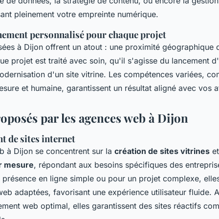
se de données, la stratégie de contenu, ou encore la gestio
sant pleinement votre empreinte numérique.
ement personnalisé pour chaque projet
es à Dijon offrent un atout : une proximité géographique qu
 projet est traité avec soin, qu'il s'agisse du lancement d
modernisation d'un site vitrine. Les compétences variées, c
ure et humaine, garantissent un résultat aligné avec vos a
roposés par les agences web à Dijon
 de sites internet
b à Dijon
se concentrent sur la
création de sites vitrines
et
ur mesure
, répondant aux besoins spécifiques des entrepris
 présence en ligne simple ou pour un projet complexe, elles
web adaptées, favorisant une expérience utilisateur fluide. 
ement web
optimal, elles garantissent des sites réactifs co